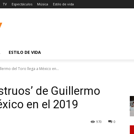
TV
Espectáculos
Música
Estilo de vida
A
ESTILO DE VIDA
lermo del Toro llega a México en...
truos’ de Guillermo
éxico en el 2019
970
0