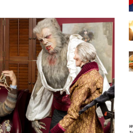
We
To