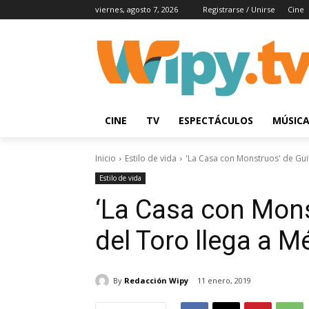
viernes, agosto 7, 2026
Registrarse / Unirse
Cine
CINE
TV
ESPECTÁCULOS
MÚSIC
Inicio
Estilo de vida
'La Casa con Monstruos' de Guil
Estilo de vida
‘La Casa con Mons
del Toro llega a M
By
Redacción Wipy
11 enero, 2019