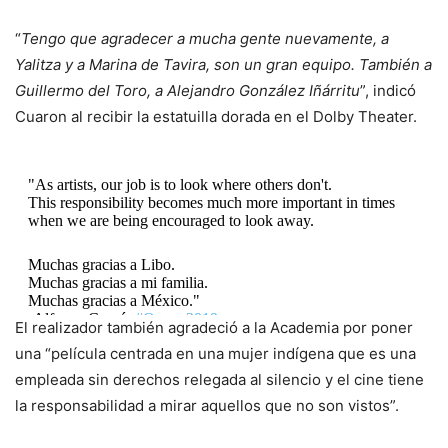
“
Tengo que agradecer a mucha gente nuevamente, a
Yalitza y a Marina de Tavira, son un gran equipo. También a
Guillermo del Toro, a Alejandro González Iñárritu
”, indicó
Cuaron al recibir la estatuilla dorada en el Dolby Theater.
"As artists, our job is to look where others don't.
This responsibility becomes much more important in times
when we are being encouraged to look away.
Muchas gracias a Libo.
Muchas gracias a mi familia.
Muchas gracias a México."
-Alfonso Cuarón
#Oscars2019
El realizador también agradeció a la Academia por poner
una “película centrada en una mujer indígena que es una
— Netflix Tudum (@NetflixTudum)
February 25, 2019
empleada sin derechos relegada al silencio y el cine tiene
la responsabilidad a mirar aquellos que no son vistos”.