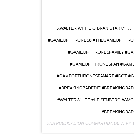
¿WALTER WHITE O BRAN STARK?. . . .
#GAMEOFTHRONES8 #THEGAMEOFTHRO
#GAMEOFTHRONESFAMILY #G
#GAMEOFTHRONESFAN #GAM
#GAMEOFTHRONESFANART #GOT #G
#BREAKINGBADEDIT #BREAKINGBAD
#WALTERWHITE #HEISENBERG #AM
#BREAKINGBA
UNA PUBLICACIÓN COMPARTIDA DE
WIPY 