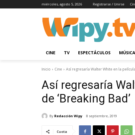
miércoles, agosto 5, 2026
Registrarse / Unirse
Ci
CINE
TV
ESPECTÁCULOS
MÚSIC
Inicio
Cine
Así regresaría Walter White en la películ
Así regresaría Wal
de ‘Breaking Bad’
By
Redacción Wipy
8 septiembre, 2019
Cuota