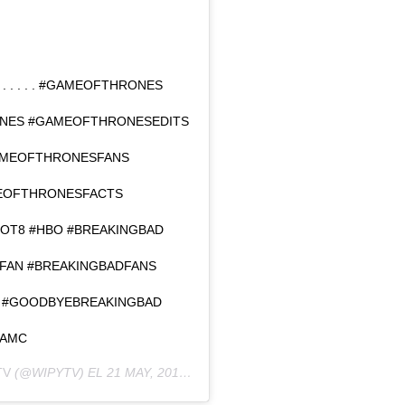
 . . . . . #GAMEOFTHRONES
NES #GAMEOFTHRONESEDITS
AMEOFTHRONESFANS
EOFTHRONESFACTS
OT8 #HBO #BREAKINGBAD
FAN #BREAKINGBADFANS
C #GOODBYEBREAKINGBAD
DAMC
TV
(@WIPYTV) EL
21 MAY, 2019 A LAS 10:02 PDT