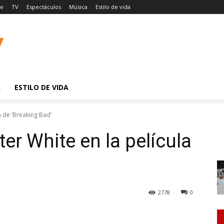
ne
TV
Espectáculos
Música
Estilo de vida
A
ESTILO DE VIDA
a de ‘Breaking Bad’
ter White en la película
2778
0