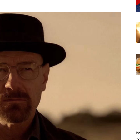
We
To