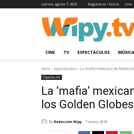
viernes, agosto 7, 2026
Registrarse / Unirse
Cine
CINE
TV
ESPECTÁCULOS
MÚSIC
Inicio
Espectáculos
La ‘mafia’ mexicana de Netflix b
Espectáculos
La ‘mafia’ mexicana
los Golden Globes
By
Redacción Wipy
7 enero, 2019