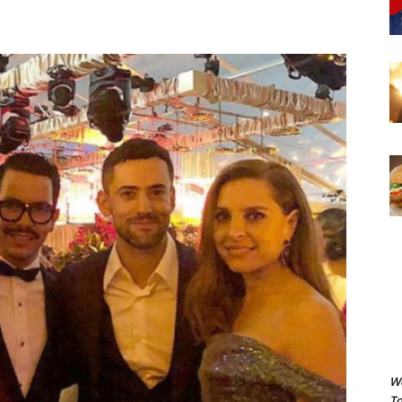
We
To