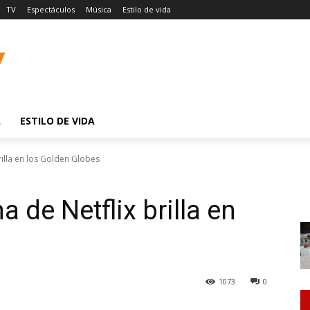
TV
Espectáculos
Música
Estilo de vida
A
ESTILO DE VIDA
rilla en los Golden Globes
 de Netflix brilla en
1073
0