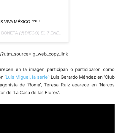
 VIVA MÉXICO ??!!!
 BONETA
(@DIEGO) EL
7 ENE, 2019 A LAS 1:21 PST
/?utm_source=ig_web_copy_link
arecen en la imagen participan o participaron como
 en
‘Luis Miguel, la serie’
; Luis Gerardo Méndez en ‘Club
agonista de ‘Roma’, Teresa Ruiz aparece en ‘Narcos
r de ‘La Casa de las Flores’.