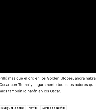
brilló más que el oro en los Golden Globes, ahora habrá
 Oscar con ‘Roma’ y seguramente todos los actores que
mios también lo harán en los Oscar.
is Miguel la serie
Netflix
Series de Netflix