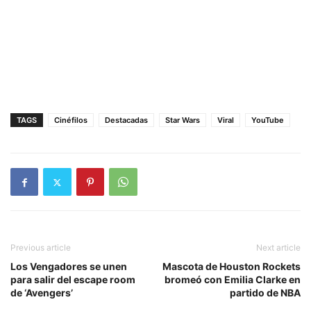
TAGS
Cinéfilos
Destacadas
Star Wars
Viral
YouTube
Previous article
Next article
Los Vengadores se unen
Mascota de Houston Rockets
para salir del escape room
bromeó con Emilia Clarke en
de ‘Avengers’
partido de NBA