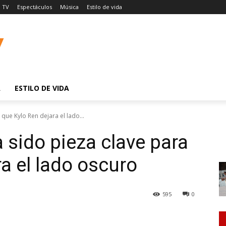
TV
Espectáculos
Música
Estilo de vida
A
ESTILO DE VIDA
que Kylo Ren dejara el lado...
sido pieza clave para
a el lado oscuro
595
0