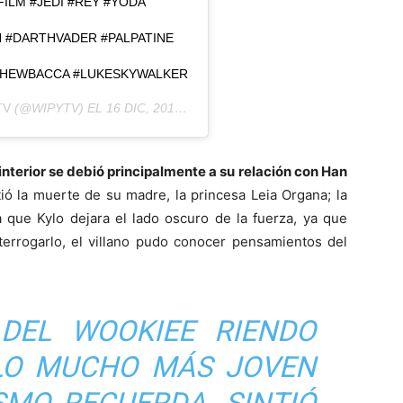
ILM #JEDI #REY #YODA
 #DARTHVADER #PALPATINE
CHEWBACCA #LUKESKYWALKER
TV
(@WIPYTV) EL
16 DIC, 2019 A LAS 8:15 PST
interior se debió principalmente a su relación con Han
ió la muerte de su madre, la princesa Leia Organa; la
 que Kylo dejara el lado oscuro de la fuerza, ya que
terrogarlo, el villano pudo conocer pensamientos del
 DEL WOOKIEE RIENDO
LO MUCHO MÁS JOVEN