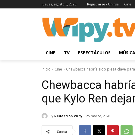
jueves, agosto 6, 2026
Registrarse / Unirse
Cine
CINE
TV
ESPECTÁCULOS
MÚSIC
Inicio
Cine
Chewbacca habría sido pieza clave para 
Chewbacca habría 
que Kylo Ren dejar
By
Redacción Wipy
25 marzo, 2020
Cuota