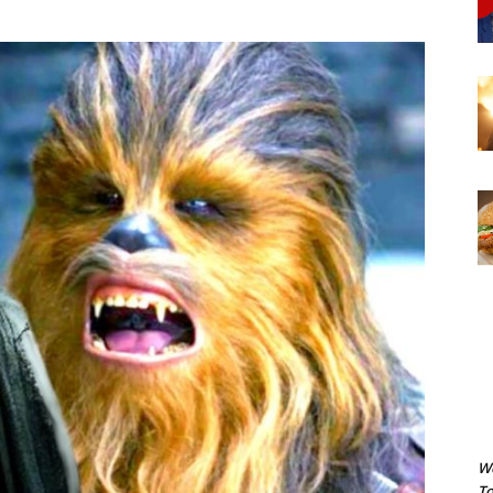
We
To