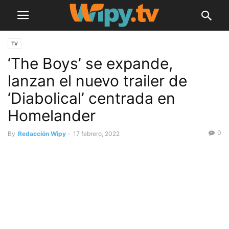
TV
‘The Boys’ se expande,
lanzan el nuevo trailer de
‘Diabolical’ centrada en
Homelander
0
By
Redacción Wipy
-
17 febrero, 2022