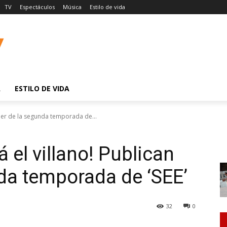
TV
Espectáculos
Música
Estilo de vida
A
ESTILO DE VIDA
ailer de la segunda temporada de...
á el villano! Publican
nda temporada de ‘SEE’
32
0