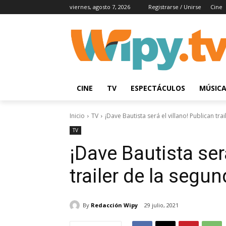
viernes, agosto 7, 2026
Registrarse / Unirse
Cine
CINE
TV
ESPECTÁCULOS
MÚSIC
Inicio
TV
¡Dave Bautista será el villano! Publican tr
TV
¡Dave Bautista ser
trailer de la segu
By
Redacción Wipy
29 julio, 2021