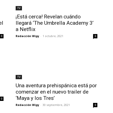
TV
n
¡Está cerca! Revelan cuándo
el
llegará ‘The Umbrella Academy 3’
a Netflix
Redacción Wipy
-
1 octubre, 2021
0
0
TV
Una aventura prehispánica está por
comenzar en el nuevo trailer de
‘Maya y los Tres’
0
Redacción Wipy
-
30 septiembre, 2021
0