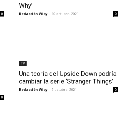
Why’
Redacción Wipy
-
10 octubre, 2021
0
0
TV
a
Una teoría del Upside Down podría
cambiar la serie ‘Stranger Things’
Redacción Wipy
-
9 octubre, 2021
0
0