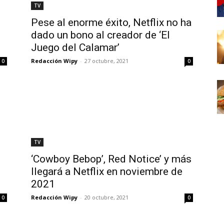
TV
Pese al enorme éxito, Netflix no ha
dado un bono al creador de ‘El
Juego del Calamar’
Redacción Wipy
-
27 octubre, 2021
0
0
TV
‘Cowboy Bebop’, Red Notice’ y más
llegará a Netflix en noviembre de
2021
Redacción Wipy
-
20 octubre, 2021
0
0