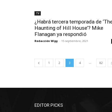
TV
¿Habrá tercera temporada de ‘Th
Haunting of Hill House’? Mike
Flanagan ya respondió
Redacción Wipy
-
15 septiembre, 2021
...
1
2
3
4
82
EDITOR PICKS