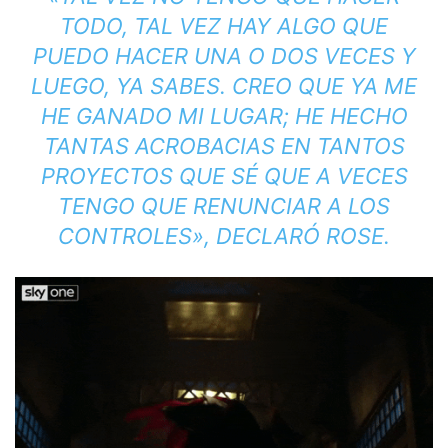
TODO, TAL VEZ HAY ALGO QUE
PUEDO HACER UNA O DOS VECES Y
LUEGO, YA SABES. CREO QUE YA ME
HE GANADO MI LUGAR; HE HECHO
TANTAS ACROBACIAS EN TANTOS
PROYECTOS QUE SÉ QUE A VECES
TENGO QUE RENUNCIAR A LOS
CONTROLES», DECLARÓ ROSE.