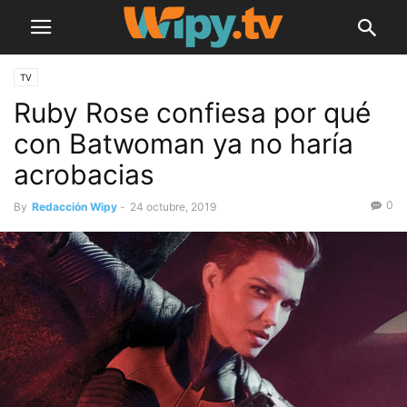
TV
Ruby Rose confiesa por qué
con Batwoman ya no haría
acrobacias
0
By
Redacción Wipy
-
24 octubre, 2019