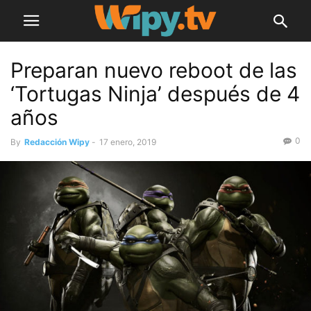
Preparan nuevo reboot de las
‘Tortugas Ninja’ después de 4
años
0
By
Redacción Wipy
-
17 enero, 2019