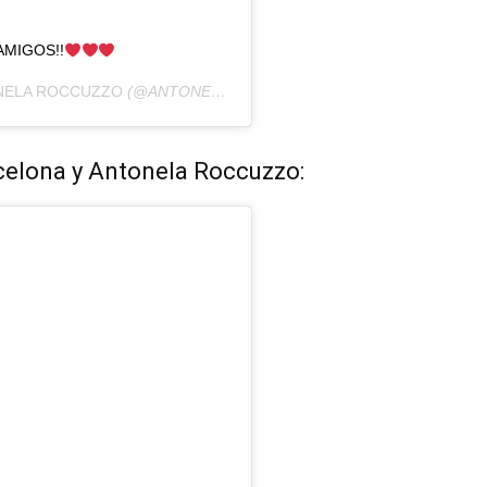
AMIGOS!!
NELA ROCCUZZO
(@ANTONELAROCCUZZO) EL
28 JUL, 2019 A LAS
rcelona y Antonela Roccuzzo: