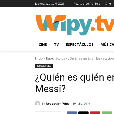
jueves, agosto 6, 2026
Registrarse / Unirse
Cine
CINE
TV
ESPECTÁCULOS
MÚSIC
Inicio
Espectáculos
¿Quién es quién en las vacacio
Espectáculos
¿Quién es quién e
Messi?
By
Redacción Wipy
30 julio, 2019