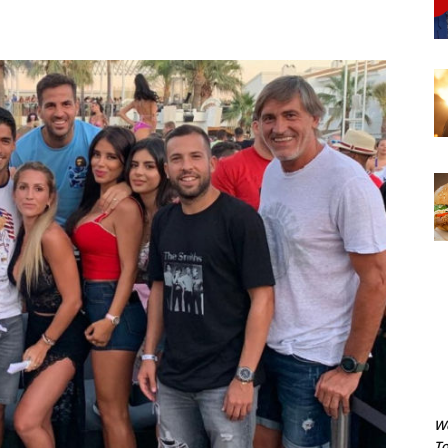
We
To