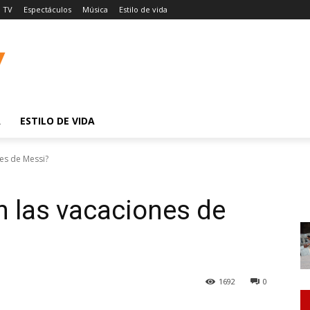
TV
Espectáculos
Música
Estilo de vida
A
ESTILO DE VIDA
nes de Messi?
n las vacaciones de
1692
0