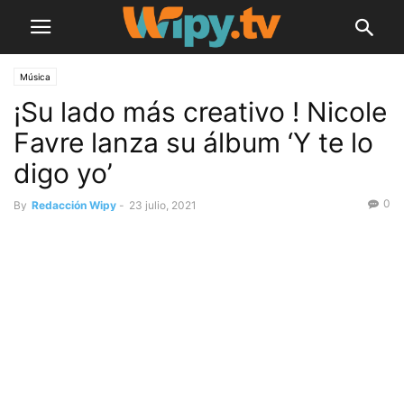
Música
¡Su lado más creativo ! Nicole
Favre lanza su álbum ‘Y te lo
digo yo’
0
By
Redacción Wipy
-
23 julio, 2021