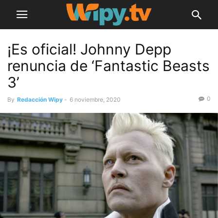
¡Es oficial! Johnny Depp
renuncia de ‘Fantastic Beasts
3’
0
By
Redacción Wipy
-
6 noviembre, 2020