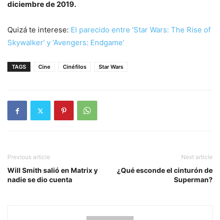
diciembre de 2019.
Quizá te interese:
El parecido entre ‘Star Wars: The Rise of
Skywalker’ y ‘Avengers: Endgame’
TAGS
Cine
Cinéfilos
Star Wars
Previous article
Next article
Will Smith salió en Matrix y
¿Qué esconde el cinturón de
nadie se dio cuenta
Superman?