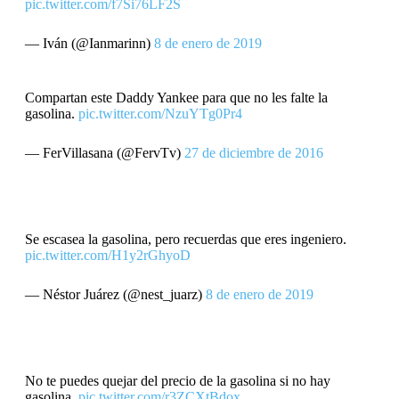
pic.twitter.com/f7Si76LF2S
— Iván (@Ianmarinn)
8 de enero de 2019
Compartan este Daddy Yankee para que no les falte la
gasolina.
pic.twitter.com/NzuYTg0Pr4
— FerVillasana (@FervTv)
27 de diciembre de 2016
Se escasea la gasolina, pero recuerdas que eres ingeniero.
pic.twitter.com/H1y2rGhyoD
— Néstor Juárez (@nest_juarz)
8 de enero de 2019
No te puedes quejar del precio de la gasolina si no hay
gasolina.
pic.twitter.com/r3ZCXtBdox