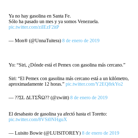
Ya no hay gasolina en Santa Fe.
Sólo ha pasado un mes y ya somos Venezuela.
pic.twitter.com/ziIEzF2itP
— Mon® (@UnnaTuitera)
8 de enero de 2019
Yo: “Siri, ¿Dónde está el Pemex con gasolina más cercano.”
Siri: “El Pemex con gasolina más cercano está a un kilómetro,
aproximadamente 12 horas.”
pic.twitter.com/Y2EQ8rkYo2
— ??ΣL ΔLTΣÑΩ?? (@zwiitt)
8 de enero de 2019
El desabasto de gasolina ya afectó hasta el Toretto:
pic.twitter.com/8VSi0NHguX
— Luisito Bowie (@LUISlTOREY)
8 de enero de 2019