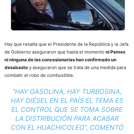
Hay que resalta que el Presidente de la República y la Jefa
de Gobierno aseguraron que hasta el momento
ni Pemex
ni ninguna de las concesionarias han confirmado un
desabasto
y aseguraron que se trata de una medida para
combatir el robo de combustible.
“HAY GASOLINA, HAY TURBOSINA,
HAY DIÉSEL EN EL PAÍS EL TEMA ES
EL CONTROL QUE SE TOMA SOBRE
LA DISTRIBUCIÓN PARA ACABAR
CON EL HUACHICOLEO”,
COMENTÓ