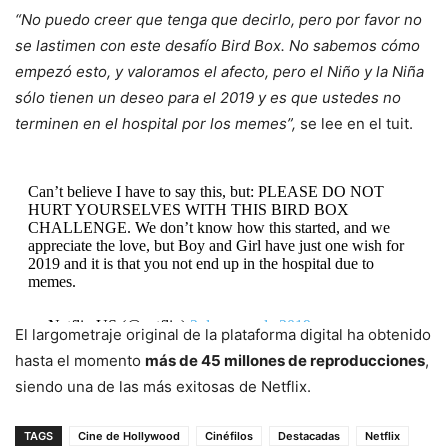
“No puedo creer que tenga que decirlo, pero por favor no
se lastimen con este desafío Bird Box. No sabemos cómo
empezó esto, y valoramos el afecto, pero el Niño y la Niña
sólo tienen un deseo para el 2019 y es que ustedes no
terminen en el hospital por los memes”,
se lee en el tuit.
Can’t believe I have to say this, but: PLEASE DO NOT
HURT YOURSELVES WITH THIS BIRD BOX
CHALLENGE. We don’t know how this started, and we
appreciate the love, but Boy and Girl have just one wish for
2019 and it is that you not end up in the hospital due to
memes.
— Netflix US (@netflix)
2 de enero de 2019
El largometraje original de la plataforma digital ha obtenido
hasta el momento
más de 45 millones de reproducciones
,
siendo una de las más exitosas de Netflix.
TAGS
Cine de Hollywood
Cinéfilos
Destacadas
Netflix