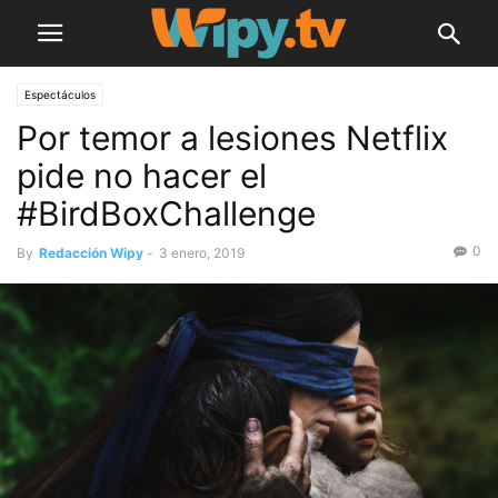
Espectáculos
Por temor a lesiones Netflix
pide no hacer el
#BirdBoxChallenge
0
By
Redacción Wipy
-
3 enero, 2019