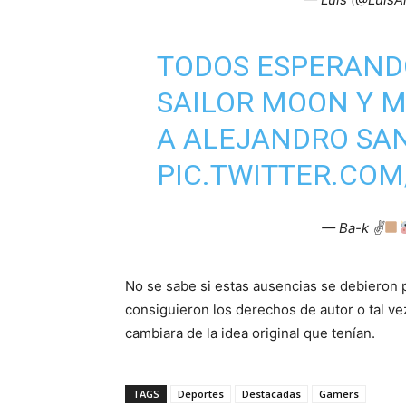
TODOS ESPERANDO
SAILOR MOON Y M
A ALEJANDRO SA
PIC.TWITTER.CO
— Ba-k ✌
No se sabe si estas ausencias se debieron 
consiguieron los derechos de autor o tal v
cambiara de la idea original que tenían.
TAGS
Deportes
Destacadas
Gamers