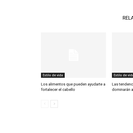
REL
Estilo de vida
Estilo de vid
Los alimentos que pueden ayudarte a
Las tendenc
fortalecer el cabello
dominarán a