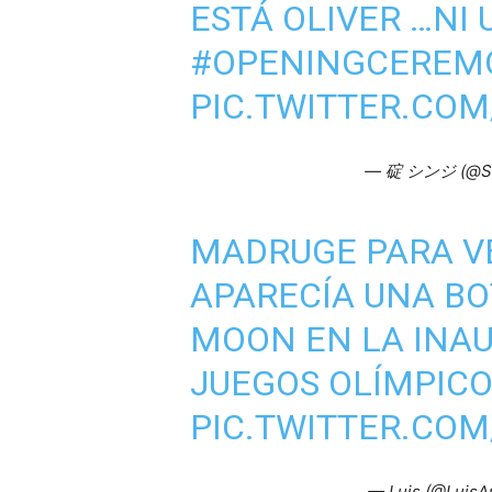
ESTÁ OLIVER …NI
#OPENINGCEREM
PIC.TWITTER.CO
— 碇 シンジ (@Shi
MADRUGE PARA VE
APARECÍA UNA BO
MOON EN LA INAU
JUEGOS OLÍMPICOS
PIC.TWITTER.CO
— Luis (@Luis