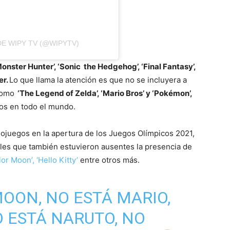
E WIPY TV (@WIPYTV)
Monster Hunter’, ‘Sonic the Hedgehog’, ‘Final Fantasy’,
er.
Lo que llama la atención es que no se incluyera a
como
‘The Legend of Zelda’, ‘Mario Bros’ y ‘Pokémon’,
os en todo el mundo.
eojuegos en la apertura de los Juegos Olímpicos 2021,
les que también estuvieron ausentes la presencia de
ilor Moon’, ‘Hello Kitty’
entre otros más.
MOON, NO ESTÁ MARIO,
O ESTÁ NARUTO, NO