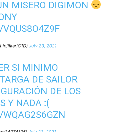
 UN MISERO DIGIMON
ONY
M/VQUS8O4Z9F
njiIkariC1D)
July 23, 2021
R SI MINIMO
TARGA DE SAILOR
GURACIÓN DE LOS
 Y NADA :(
M/WQAG2S6GZN
Arm24074106)
July 23, 2021