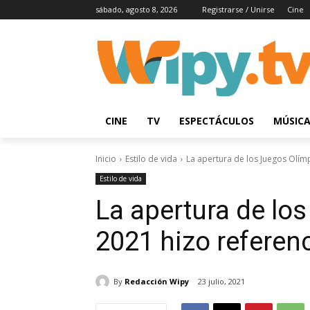
sábado, agosto 8, 2026
Registrarse / Unirse
Cine
CINE
TV
ESPECTÁCULOS
MÚSIC
Inicio
Estilo de vida
La apertura de los Juegos Olím
Estilo de vida
La apertura de lo
2021 hizo referenc
By
Redacción Wipy
23 julio, 2021