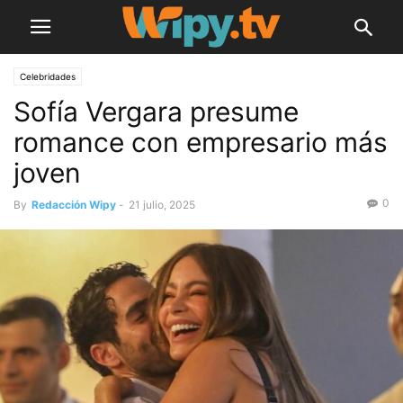
Celebridades
Sofía Vergara presume
romance con empresario más
joven
0
By
Redacción Wipy
-
21 julio, 2025