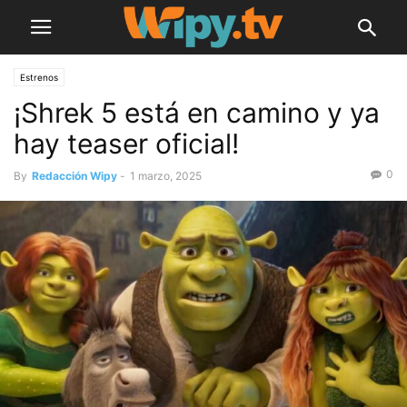
Estrenos
¡Shrek 5 está en camino y ya
hay teaser oficial!
0
By
Redacción Wipy
-
1 marzo, 2025