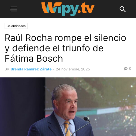
Celebridades
Raúl Rocha rompe el silencio
y defiende el triunfo de
Fátima Bosch
0
By
Brenda Ramírez Zárate
-
24 noviembre, 2025