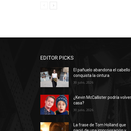
EDITOR PICKS
El pañuelo abandona el cabello
conquista la cintura
30 julio, 2026
¿Kevin McCallister podría volver
casa?
30 julio, 2026
La frase de Tom Holland que
nació de una improvisación y