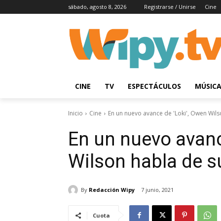
sábado, agosto 8, 2026
Registrarse / Unirse
Cine
CINE
TV
ESPECTÁCULOS
MÚSIC
Inicio
Cine
En un nuevo avance de 'Loki', Owen Wilso
En un nuevo avanc
Wilson habla de s
By
Redacción Wipy
7 junio, 2021
Cuota