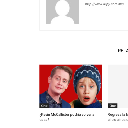
http://www.wipy.com.mx/
REL
Cine
Cine
¿Kevin McCallister podría volver a
Regresa la l
casa?
a los cines 