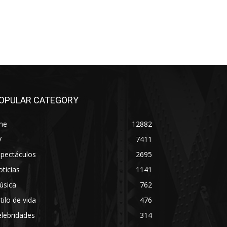
OPULAR CATEGORY
ne
12882
V
7411
spectáculos
2695
ticias
1141
úsica
762
tilo de vida
476
lebridades
314