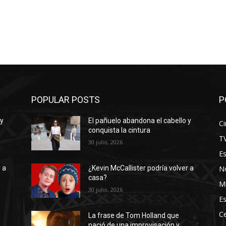
POPULAR POSTS
P
 y
El pañuelo abandona el cabello y
Ci
conquista la cintura
T
30 julio, 2026
E
No
 a
¿Kevin McCallister podría volver a
casa?
M
30 julio, 2026
Es
Ce
La frase de Tom Holland que
nació de una improvisación y