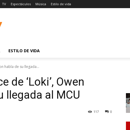
TV
Espectáculos
Música
Estilo de vida
A
ESTILO DE VIDA
n habla de su llegada...
e de ‘Loki’, Owen
u llegada al MCU
117
0