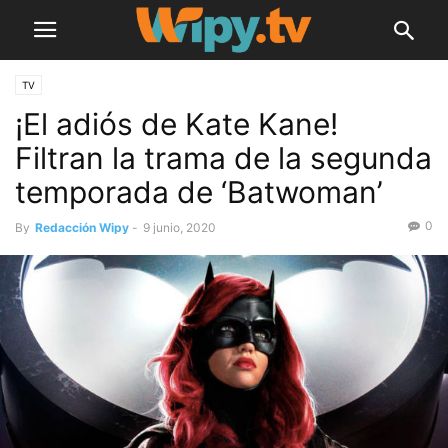
TV
¡El adiós de Kate Kane!
Filtran la trama de la segunda
temporada de ‘Batwoman’
0
By
Redacción Wipy
-
9 junio, 2020