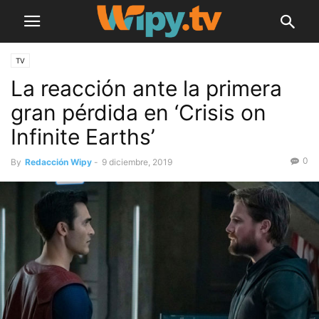
TV
La reacción ante la primera
gran pérdida en ‘Crisis on
Infinite Earths’
0
By
Redacción Wipy
-
9 diciembre, 2019