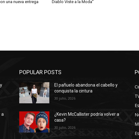
con una nueva entrega
Diablo Viste a la Moda”
POPULAR POSTS
P
 y
El pañuelo abandona el cabello y
Ci
conquista la cintura
T
30 julio, 2026
E
No
 a
¿Kevin McCallister podría volver a
casa?
M
30 julio, 2026
Es