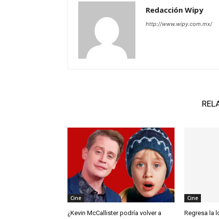
Redacción Wipy
http://www.wipy.com.mx/
REL
Cine
Cine
¿Kevin McCallister podría volver a
Regresa la l