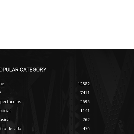
OPULAR CATEGORY
ne
12882
V
7411
spectáculos
2695
ticias
1141
úsica
762
tilo de vida
476