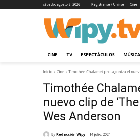
sábado, agosto 8, 2026
Registrarse / Unirse
Cine
CINE
TV
ESPECTÁCULOS
MÚSIC
Inicio
Cine
Timothée Chalamet protagoniza el nuevo 
Timothée Chalame
nuevo clip de ‘The
Wes Anderson
By
Redacción Wipy
14 julio, 2021