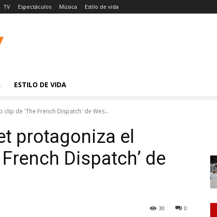
TV
Espectáculos
Música
Estilo de vida
A
ESTILO DE VIDA
clip de 'The French Dispatch' de Wes...
t protagoniza el
 French Dispatch’ de
30
0