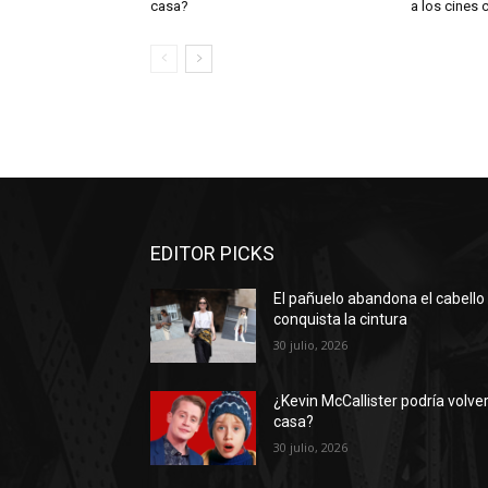
casa?
a los cines 
EDITOR PICKS
El pañuelo abandona el cabello
conquista la cintura
30 julio, 2026
¿Kevin McCallister podría volver
casa?
30 julio, 2026