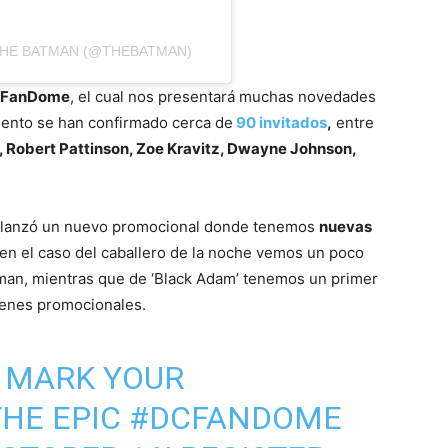
THE BATMAN (@THEBATMAN)
 FanDome
, el cual nos presentará muchas novedades
omento se han confirmado cerca de
90 invitados
,
entre
, Robert Pattinson, Zoe Kravitz, Dwayne Johnson,
se lanzó un nuevo promocional donde
tenemos
nuevas
en el caso del caballero de la noche vemos un poco
an, mientras que de ‘Black Adam’ tenemos un primer
genes promocionales.
MARK YOUR
THE EPIC
#DCFANDOME