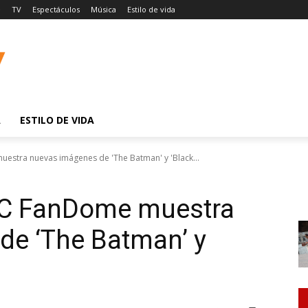
e
TV
Espectáculos
Música
Estilo de vida
A
ESTILO DE VIDA
stra nuevas imágenes de 'The Batman' y 'Black...
DC FanDome muestra
de ‘The Batman’ y