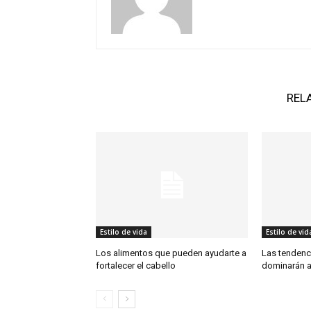
REL
Estilo de vida
Estilo de vid
Los alimentos que pueden ayudarte a
Las tendenc
fortalecer el cabello
dominarán a