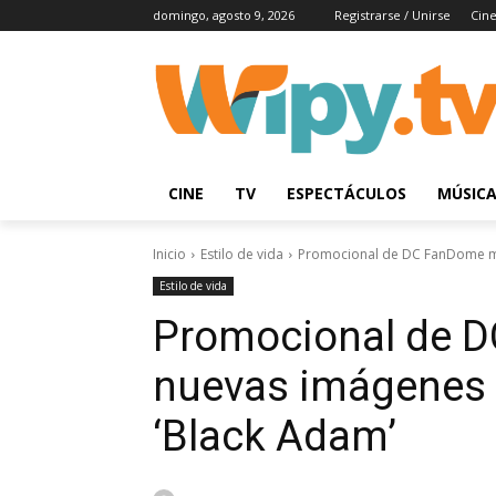
domingo, agosto 9, 2026
Registrarse / Unirse
Cin
CINE
TV
ESPECTÁCULOS
MÚSIC
Inicio
Estilo de vida
Promocional de DC FanDome mue
Estilo de vida
Promocional de 
nuevas imágenes 
‘Black Adam’