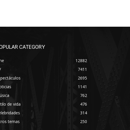
OPULAR CATEGORY
ne
12882
V
7411
spectáculos
2695
ticias
1141
úsica
762
tilo de vida
476
lebridades
314
tros temas
250