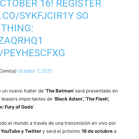
CTOBER 16! REGISTER
T.CO/SYKFJCIR1Y
SO
 THING:
6ZAQRHQ1
M/PEYHESCFXG
Comics)
October 7, 2021
un nuevo trailer de
‘The Batman’
será presentado en
 teasers importantes de
‘Black Adam’, ‘The Flash’,
: Fury of Gods’
.
do el mundo a través de una transmisión en vivo por
 YouTube y Twitter
y será el próximo
16 de octubre
a