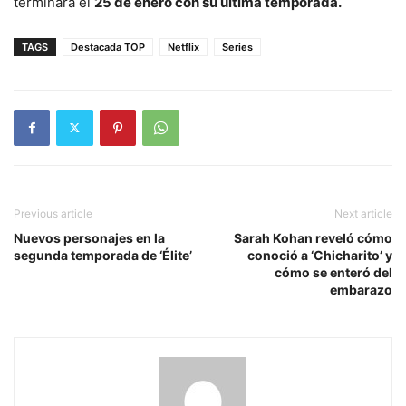
terminará el
25 de enero con su última temporada.
TAGS
Destacada TOP
Netflix
Series
Previous article
Next article
Nuevos personajes en la
Sarah Kohan reveló cómo
segunda temporada de ‘Élite’
conoció a ‘Chicharito’ y
cómo se enteró del
embarazo