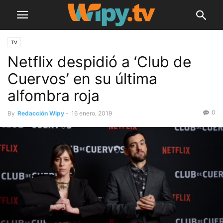
TV
Netflix despidió a ‘Club de
Cuervos’ en su última
alfombra roja
0
By
Redacción Wipy
-
16 enero, 2019