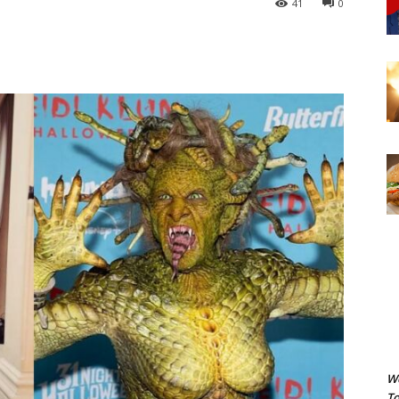
41
0
We
To