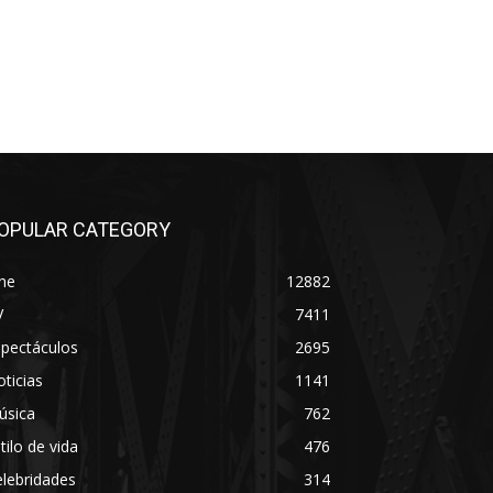
OPULAR CATEGORY
ne
12882
V
7411
spectáculos
2695
ticias
1141
úsica
762
tilo de vida
476
lebridades
314