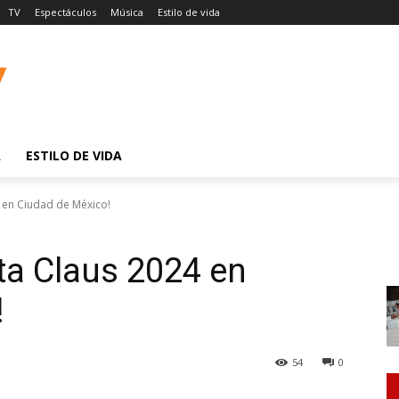
TV
Espectáculos
Música
Estilo de vida
A
ESTILO DE VIDA
4 en Ciudad de México!
nta Claus 2024 en
!
54
0