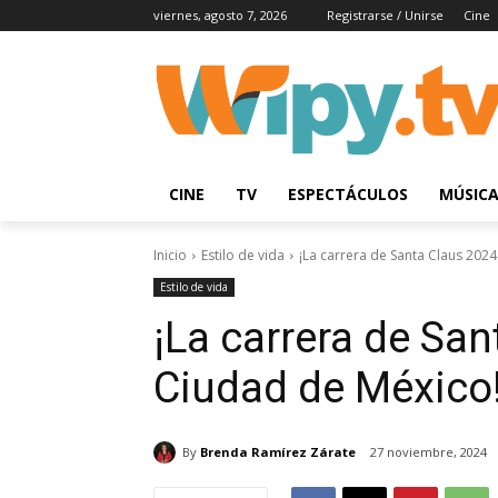
viernes, agosto 7, 2026
Registrarse / Unirse
Cine
CINE
TV
ESPECTÁCULOS
MÚSIC
Inicio
Estilo de vida
¡La carrera de Santa Claus 202
Estilo de vida
¡La carrera de Sa
Ciudad de México
By
Brenda Ramírez Zárate
27 noviembre, 2024