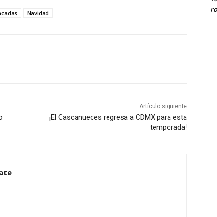
ro
acadas
Navidad
Artículo siguiente
o
¡El Cascanueces regresa a CDMX para esta
temporada!
ate