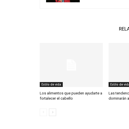
REL
Estilo de vida
Estilo de vid
Los alimentos que pueden ayudarte a
Las tendenc
fortalecer el cabello
dominarán a