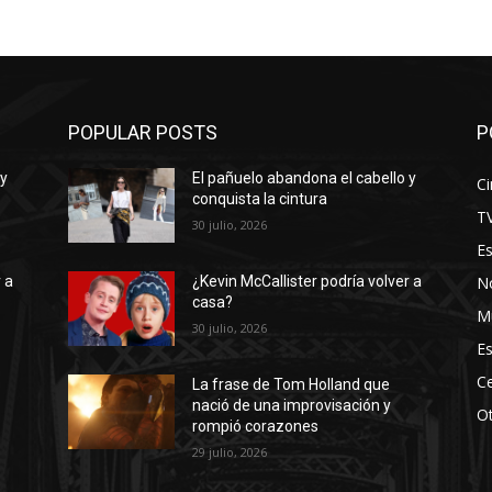
POPULAR POSTS
P
 y
El pañuelo abandona el cabello y
Ci
conquista la cintura
T
30 julio, 2026
E
No
 a
¿Kevin McCallister podría volver a
casa?
M
30 julio, 2026
Es
Ce
La frase de Tom Holland que
nació de una improvisación y
O
rompió corazones
29 julio, 2026