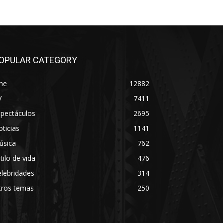
OPULAR CATEGORY
ne
12882
V
7411
spectáculos
2695
ticias
1141
úsica
762
tilo de vida
476
lebridades
314
tros temas
250