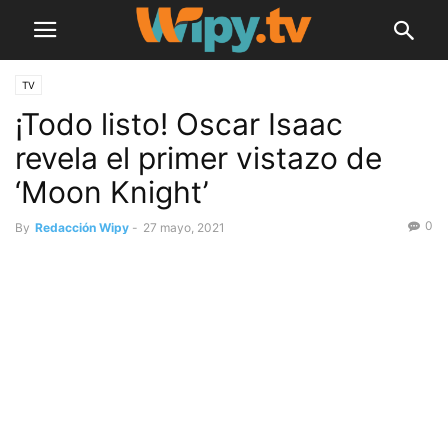
TV
¡Todo listo! Oscar Isaac
revela el primer vistazo de
‘Moon Knight’
0
By
Redacción Wipy
-
27 mayo, 2021