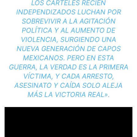
LOS CÁRTELES RECIÉN
INDEPENDIZADOS LUCHAN POR
SOBREVIVIR A LA AGITACIÓN
POLÍTICA Y AL AUMENTO DE
VIOLENCIA, SURGIENDO UNA
NUEVA GENERACIÓN DE CAPOS
MEXICANOS. PERO EN ESTA
GUERRA, LA VERDAD ES LA PRIMERA
VÍCTIMA, Y ​​CADA ARRESTO,
ASESINATO Y CAÍDA SOLO ALEJA
MÁS LA VICTORIA REAL».