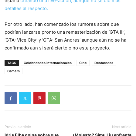
estaría
creando una live-action, aunque no se dio más
detalles al respecto.
Por otro lado, han comenzado los rumores sobre que
podrían lanzarse pronto una remasterización de ‘GTA III’,
‘GTA: Vice City’ y ‘GTA: San Andres’ aunque aún no se ha
confirmado aún si será cierto o no este proyecto.
TAGS
Celebridades internacionales
Cine
Destacadas
Gamers
Previous article
Next article
Idris Elba opina sobre que
¿Molesto? Simu Liu enfrenta