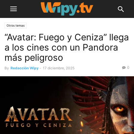
Otros temas
“Avatar: Fuego y Ceniza” llega
a los cines con un Pandora
más peligroso
0
By
Redacción Wipy
-
17 diciembre, 2025