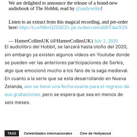
We are delighted to announce the release of a brand-new
audiobook of The Hobbit, read by
@andyserkis
!
Listen to an extract from this magical recording, and pre-order
here:
https://t.co/MhvQ2ZhEZx
pic.twitter.com/ahBT4azXZ6
— HarperCollinsUK (@HarperCollinsUK)
July 2, 2020
El audiolibro del Hobbit, se lanzará hasta otoño del 2020,
sin embargo ya existen algunos videos en Youtube donde
se pueden ver las anteriores participaciones de Serkis,
algo que emocionó mucho a los fans de la saga medieval.
En cuanto a la serie que se esta desarrollando en Nueva
Zelanda,
aún se tiene una fecha exacta para el regreso de
sus grabaciones,
pero se espera que sea en menos de
seis meses.
TAGS
Celebridades internacionales
Cine de Hollywood