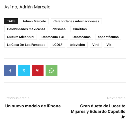
Así no, Adrián Marcelo.
TAGS
Adrián Marcelo
Celebridades internacionales
Celebridades mexicanas
chismes
Cinéfilos
Cultura Millennial
Destacada TOP
Destacadas
espectáculos
La Casa De Los Famosos
LCDLF
televisión
Viral
Vix
Previous article
Next article
Un nuevo modelo de iPhone
Gran dueto de Lucerito
Mijares y Eduardo Capetillo
Jr.