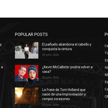
POPULAR POSTS
P
 y
El pañuelo abandona el cabello y
Ci
conquista la cintura
T
30 julio, 2026
E
No
 a
¿Kevin McCallister podría volver a
casa?
M
30 julio, 2026
Es
Ce
La frase de Tom Holland que
nació de una improvisación y
O
rompió corazones
29 julio, 2026