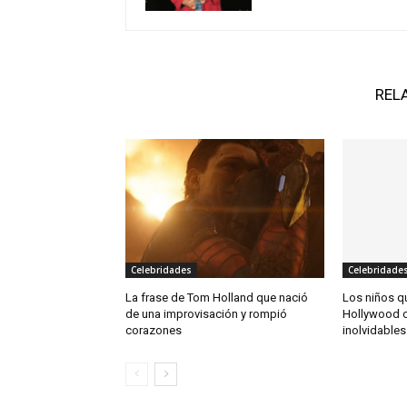
REL
Celebridades
Celebridade
La frase de Tom Holland que nació
Los niños q
de una improvisación y rompió
Hollywood c
corazones
inolvidables