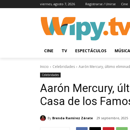
viernes, agosto 7, 2026
Registrarse / Unirse
Cine
CINE
TV
ESPECTÁCULOS
MÚSIC
Inicio
Celebridades
Aarón Mercury, último elimina
Celebridades
Aarón Mercury, úl
Casa de los Famo
By
Brenda Ramírez Zárate
29 septiembre, 2025