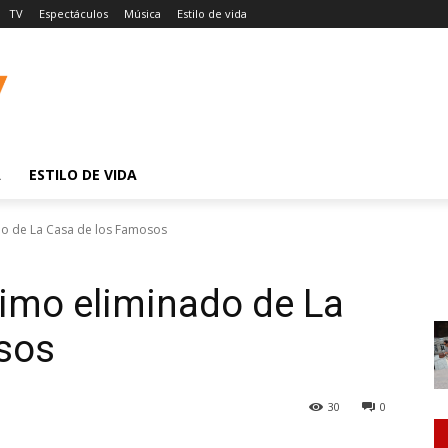
TV
Espectáculos
Música
Estilo de vida
A
ESTILO DE VIDA
do de La Casa de los Famosos
timo eliminado de La
sos
30
0