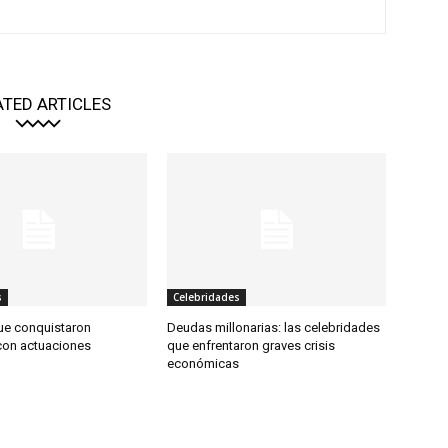
ATED ARTICLES
s
Celebridades
ue conquistaron
Deudas millonarias: las celebridades
on actuaciones
que enfrentaron graves crisis
económicas