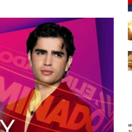
We
To