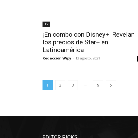
TV
¡En combo con Disney+! Revelan
los precios de Star+ en
Latinoamérica
Redacción Wipy
-
13 agosto, 2021
...
1
2
3
9
EDITOR PICKS