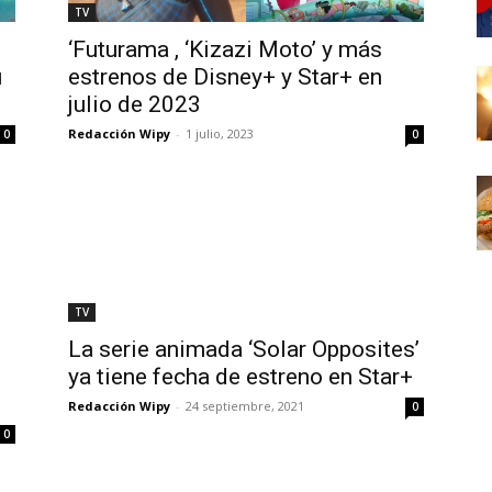
TV
‘Futurama , ‘Kizazi Moto’ y más
u
estrenos de Disney+ y Star+ en
julio de 2023
Redacción Wipy
-
1 julio, 2023
0
0
TV
La serie animada ‘Solar Opposites’
ya tiene fecha de estreno en Star+
Redacción Wipy
-
24 septiembre, 2021
0
0