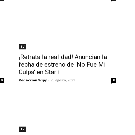
TV
¡Retrata la realidad! Anuncian la
fecha de estreno de ‘No Fue Mi
Culpa’ en Star+
Redacción Wipy
-
23 agosto, 2021
0
0
TV