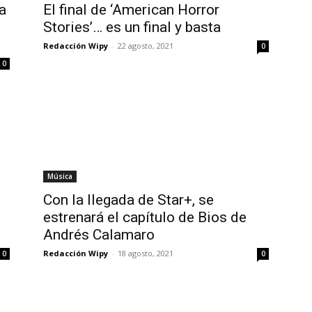
a
El final de ‘American Horror
Stories’… es un final y basta
Redacción Wipy
-
22 agosto, 2021
0
0
Música
Con la llegada de Star+, se
estrenará el capítulo de Bios de
Andrés Calamaro
Redacción Wipy
-
18 agosto, 2021
0
0