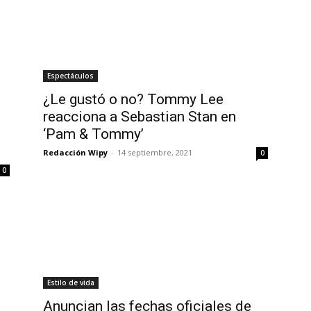
Espectáculos
¿Le gustó o no? Tommy Lee
reacciona a Sebastian Stan en
‘Pam & Tommy’
Redacción Wipy
-
14 septiembre, 2021
0
0
Estilo de vida
Anuncian las fechas oficiales de