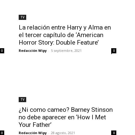
TV
La relación entre Harry y Alma en
el tercer capítulo de ‘American
Horror Story: Double Feature’
Redacción Wipy
-
5 septiembre, 2021
0
0
TV
¿Ni como cameo? Barney Stinson
no debe aparecer en ‘How I Met
Your Father’
Redacción Wipy
-
28 agosto, 2021
0
0