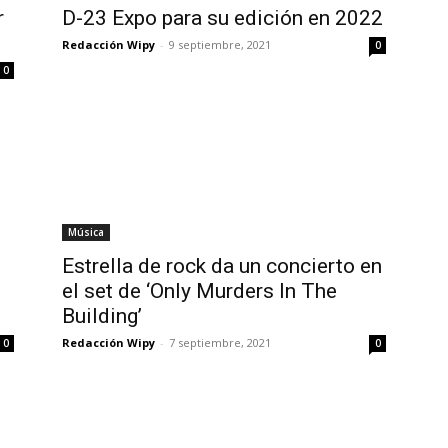
r
D-23 Expo para su edición en 2022
Redacción Wipy
-
9 septiembre, 2021
0
0
Música
Estrella de rock da un concierto en
el set de ‘Only Murders In The
Building’
Redacción Wipy
-
7 septiembre, 2021
0
0