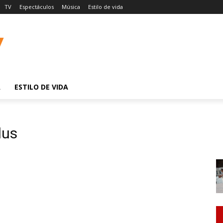
TV
Espectáculos
Música
Estilo de vida
A
ESTILO DE VIDA
lus