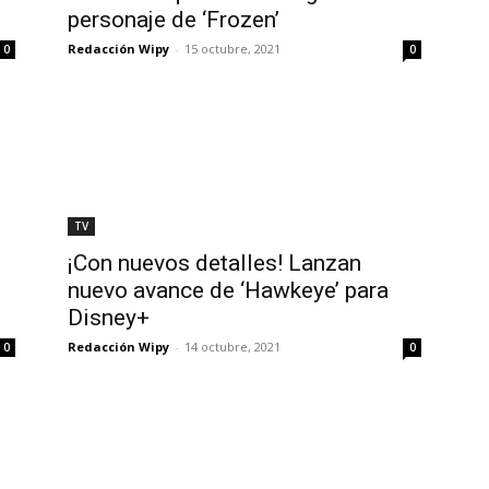
personaje de ‘Frozen’
Redacción Wipy
-
15 octubre, 2021
0
0
TV
’
¡Con nuevos detalles! Lanzan
nuevo avance de ‘Hawkeye’ para
Disney+
Redacción Wipy
-
14 octubre, 2021
0
0