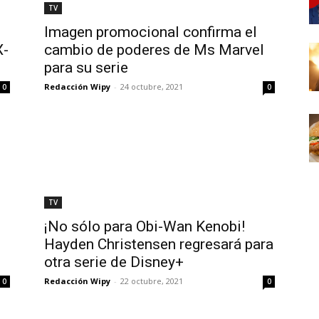
TV
Imagen promocional confirma el
X-
cambio de poderes de Ms Marvel
para su serie
Redacción Wipy
-
24 octubre, 2021
0
0
TV
¡No sólo para Obi-Wan Kenobi!
Hayden Christensen regresará para
otra serie de Disney+
Redacción Wipy
-
22 octubre, 2021
0
0