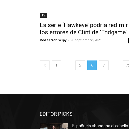
TV
La serie ‘Hawkeye’ podría redimir
los errores de Clint de ‘Endgame’
Redacción Wipy
-
26 septiembre, 2021
...
...
1
5
6
7
7
EDITOR PICKS
El pañuelo abandona el cabello