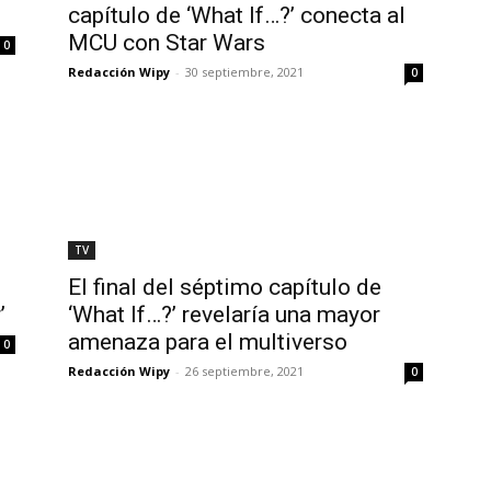
capítulo de ‘What If…?’ conecta al
MCU con Star Wars
0
Redacción Wipy
-
30 septiembre, 2021
0
TV
El final del séptimo capítulo de
’
‘What If…?’ revelaría una mayor
amenaza para el multiverso
0
Redacción Wipy
-
26 septiembre, 2021
0