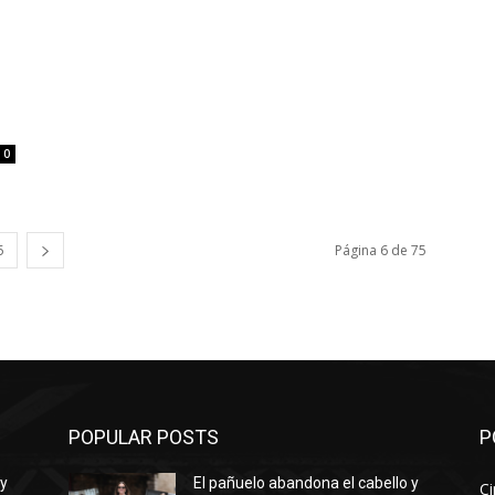
0
5
Página 6 de 75
POPULAR POSTS
P
 y
El pañuelo abandona el cabello y
Ci