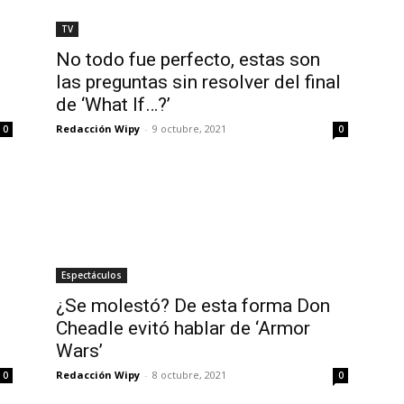
TV
No todo fue perfecto, estas son
las preguntas sin resolver del final
de ‘What If…?’
Redacción Wipy
-
9 octubre, 2021
0
0
Espectáculos
¿Se molestó? De esta forma Don
Cheadle evitó hablar de ‘Armor
Wars’
Redacción Wipy
-
8 octubre, 2021
0
0