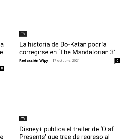
TV
ra
La historia de Bo-Katan podría
he
corregirse en ‘The Mandalorian 3’
Redacción Wipy
-
17 octubre, 2021
0
0
TV
d
Disney+ publica el trailer de ‘Olaf
de
Presents’ que trae de regreso al